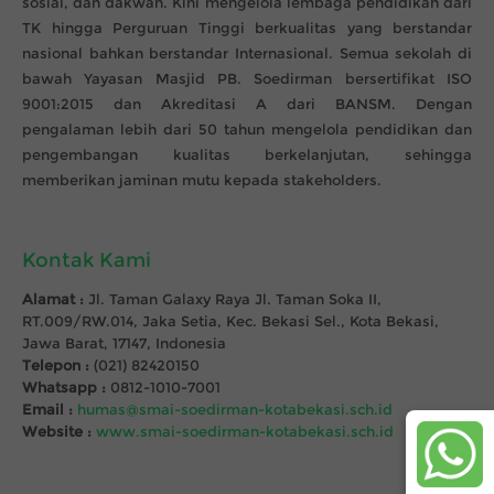
sosial, dan dakwah. Kini mengelola lembaga pendidikan dari
TK hingga Perguruan Tinggi berkualitas yang berstandar
nasional bahkan berstandar Internasional. Semua sekolah di
bawah Yayasan Masjid PB. Soedirman bersertifikat ISO
9001:2015 dan Akreditasi A dari BANSM. Dengan
pengalaman lebih dari 50 tahun mengelola pendidikan dan
pengembangan kualitas berkelanjutan, sehingga
memberikan jaminan mutu kepada stakeholders.
Kontak Kami
Alamat :
Jl. Taman Galaxy Raya Jl. Taman Soka II,
RT.009/RW.014, Jaka Setia, Kec. Bekasi Sel., Kota Bekasi,
Jawa Barat, 17147, Indonesia
Telepon :
(021) 82420150
Whatsapp :
0812-1010-7001
Email :
humas@smai-soedirman-kotabekasi.sch.id
Website :
www.smai-soedirman-kotabekasi.sch.id