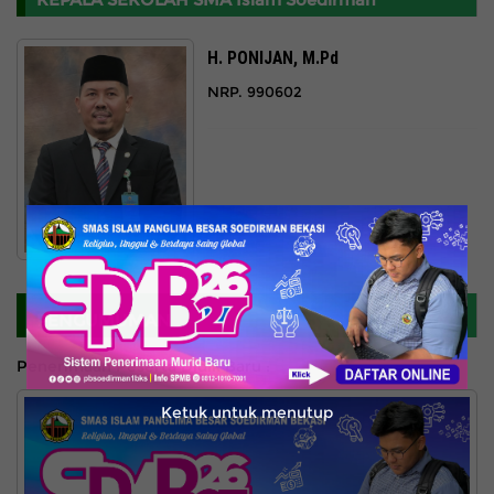
H. PONIJAN, M.Pd
NRP. 990602
PENGUMUMAN
Penerimaan Peserta Didik Baru :
Ketuk untuk menutup